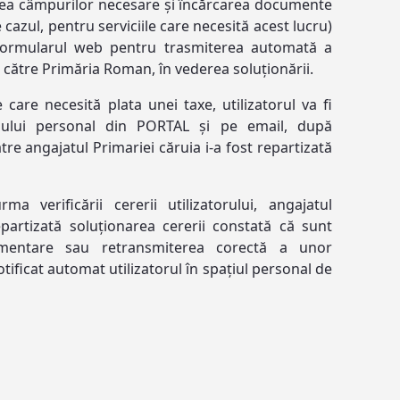
rea câmpurilor necesare și încărcarea documente
cazul, pentru serviciile care necesită acest lucru)
a formularul web pentru trasmiterea automată a
ic către Primăria Roman, în vederea soluționării.
e care necesită plata unei taxe, utilizatorul va fi
țiului personal din PORTAL și pe email, după
ătre angajatul Primariei căruia i-a fost repartizată
 verificării cererii utilizatorului, angajatul
epartizată soluționarea cererii constată că sunt
limentare sau retransmiterea corectă a unor
notificat automat utilizatorul în spațiul personal de