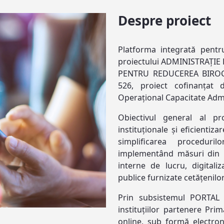
Despre proiect
Platforma integrată pentru
proiectului ADMINISTRAȚI
PENTRU REDUCEREA BIROCR
526, proiect cofinanțat
Operațional Capacitate Admi
Obiectivul general al pr
instituționale și eficientiza
simplificarea proceduril
implementând măsuri din p
interne de lucru, digitaliz
publice furnizate cetățenilor
Prin subsistemul PORTAL s
instituțiilor partenere Prim
online, sub formă electroni