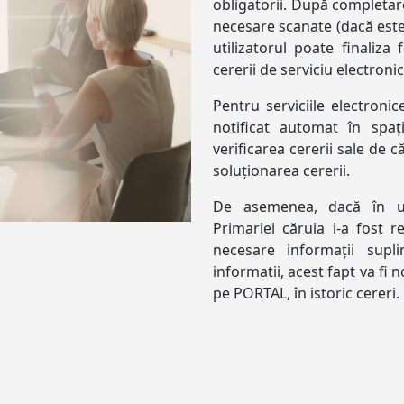
obligatorii. După completa
necesare scanate (dacă este 
utilizatorul poate finaliz
cererii de serviciu electron
Pentru serviciile electronic
notificat automat în spa
verificarea cererii sale de c
soluționarea cererii.
De asemenea, dacă în urma
Primariei căruia i-a fost r
necesare informații sup
informatii, acest fapt va fi 
pe PORTAL, în istoric cereri.