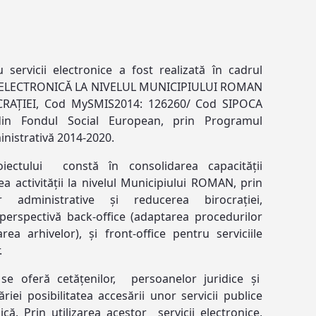
 servicii electronice a fost realizată în cadrul
E ELECTRONICĂ LA NIVELUL MUNICIPIULUI ROMAN
AȚIEI, Cod MySMIS2014: 126260/ Cod SIPOCA
 din Fondul Social European, prin Programul
nistrativă 2014-2020.
oiectului constă în consolidarea capacității
rea activității la nivelul Municipiului ROMAN, prin
or administrative și reducerea birocrației,
erspectivă back-office (adaptarea procedurilor
area arhivelor), și front-office pentru serviciile
.
e oferă cetățenilor, persoanelor juridice și
ăriei posibilitatea accesării unor servicii publice
că. Prin utilizarea acestor servicii electronice,